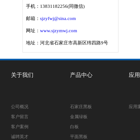
手机：13831182256(同微信)
邮箱：
sjzyfwj@sina.com
网址：
www.sjzymwj.com
地址：河北省石家庄市高新区纬四路9号
关于我们
产品中心
应用
公司概况
石家庄黑板
应用
客户留言
金属绿板
客户案例
白板
诚聘英才
平面黑板