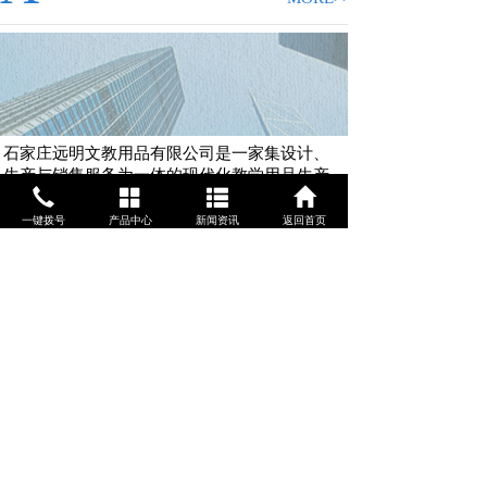
石家庄远明文教用品有限公司是一家集设计、
生产与销售服务为一体的现代化教学用品生产
企业，主营复合推拉黑板、智慧黑板副板、万
向板、金属绿板、白板、微光量子米黄板、弧
一键拨号
产品中心
新闻资讯
返回首页
形板、升降板、支架板、软木板及教室地台等...
N
新闻中心
MORE>>
EWS CENTER
推拉式黑板的维护保养有哪些注意事项
推拉式黑板在课堂教学中的优点有哪些
2023-6-27
2023-6-13
推拉黑板板面特点
使用推拉黑板的好处
2023-5-8
2023-4-25
石家庄推拉黑板使用范围很大
【图文】教你做好白板的维护_石家庄黑
2023-4-13
2023-2-15
0311-67093108 全国400免费电话：