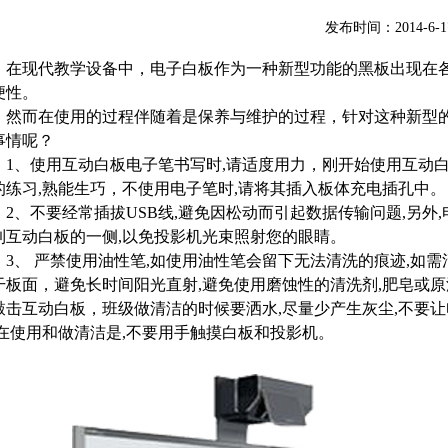
发布时间：2014-6-1
在现代教学设备中，电子白板作为一种新型功能的黑板出现在
便性。
然而在使用的过程伴随着是保养与维护的过程，针对这种新型
事情呢？
1
、使用互动白板电子笔书写时
,
请适度用力，刚开始使用互动
的练习
,
熟能生巧，不使用电子笔时
,
请将其插入板体充电插孔中。
2
、不要经常插拔
USB
线
,
避免因松动而引起数据传输问题
,
另外
,
到互动白板的一侧
,
以免投影机光束照射您的眼睛。
3
、
严禁使用油性笔
,
如使用油性笔会留下无法清洗的痕迹
,
如需
干板面，避免长时间阳光直射
,
避免使用磨蚀性的清洗剂
,
肥皂或原
敲击互动白板，班级做清洁的时候要洒水
,
尽量少产生灰尘
,
不要让
在使用和做清洁是
,
不要用手触摸白板和投影机。