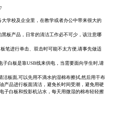
7
各大学校及企业里，在教学或者办公中带来很大的
的黑板产品，日常的清洁工作必不可少，该注意哪
白板笔进行单击、双击时可能不太方便
,
请事先做适
电子白板是靠
USB
线来供电，当需要面向学生时
,
请
清洁板面
,
可以先用不滴水的湿棉布擦拭
,
然后用干布
油产品进行板面清洁，避免长时间受潮，避免用硬
电子白板和投影机沾水，每天用微湿的棉布轻轻擦