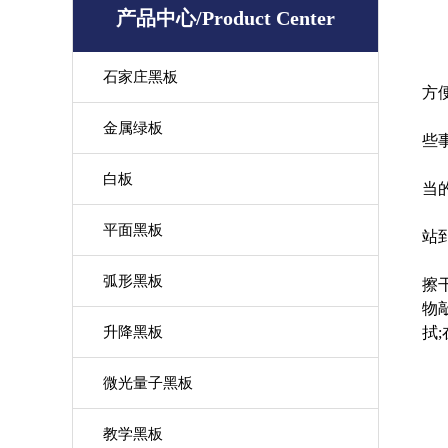
产品中心/Product Center
石家庄黑板
方
金属绿板
些
白板
当
平面黑板
站
弧形黑板
擦
物
升降黑板
拭
;
微光量子黑板
教学黑板