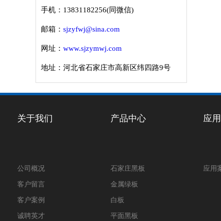
手机：13831182256(同微信)
邮箱：
sjzyfwj@sina.com
网址：
www.sjzymwj.com
地址：河北省石家庄市高新区纬四路9号
关于我们
产品中心
应用
公司概况
石家庄黑板
应用
客户留言
金属绿板
客户案例
白板
诚聘英才
平面黑板